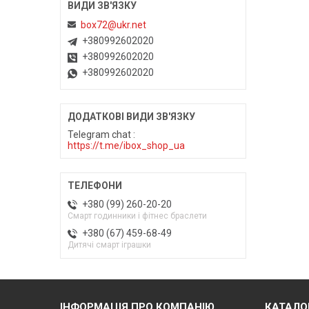
box72@ukr.net
+380992602020
+380992602020
+380992602020
Telegram chat
https://t.me/ibox_shop_ua
+380 (99) 260-20-20
Смарт годинники і фітнес браслети
+380 (67) 459-68-49
Дитячі смарт іграшки
ІНФОРМАЦІЯ ПРО КОМПАНІЮ
КАТАЛО