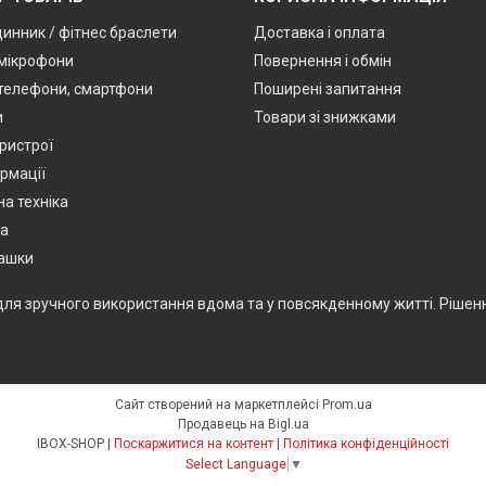
динник / фітнес браслети
Доставка і оплата
мікрофони
Повернення і обмін
 телефони, смартфони
Поширені запитання
и
Товари зі знижками
ристрої
ормації
а техніка
ка
рашки
для зручного використання вдома та у повсякденному житті. Рішення
Сайт створений на маркетплейсі
Prom.ua
Продавець на Bigl.ua
IBOX-SHOP |
Поскаржитися на контент
|
Політика конфіденційності
Select Language
▼