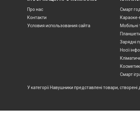
Про нас
Смарт го
Контакти
Караоке-
Условия использования сайта
Мобільні
Планшет
Зарядні п
Носії інф
Кліматичн
Космети
Смарт іг
У категорії Навушники представлені товари, створені 