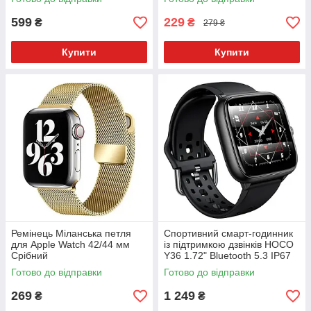
599
229
₴
₴
279 ₴
Купити
Купити
Ремінець Міланська петля
Спортивний смарт-годинник
для Apple Watch 42/44 мм
із підтримкою дзвінків HOCO
Срібний
Y36 1.72" Bluetooth 5.3 IP67
Готово до відправки
Готово до відправки
269
1 249
₴
₴