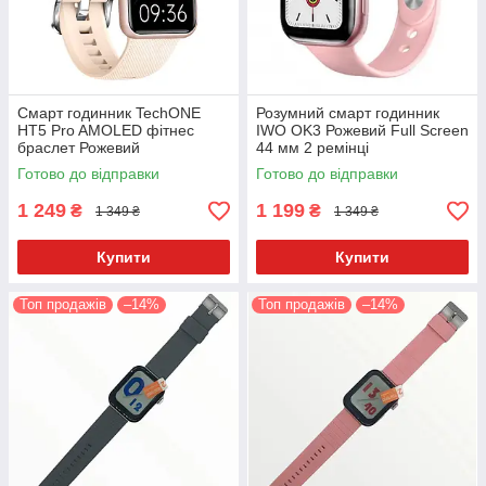
Смарт годинник TechONE
Розумний смарт годинник
HT5 Pro AMOLED фітнес
IWO OK3 Рожевий Full Screen
браслет Рожевий
44 мм 2 ремінці
Готово до відправки
Готово до відправки
1 249
1 199
₴
₴
1 349 ₴
1 349 ₴
Купити
Купити
Топ продажів
–14%
Топ продажів
–14%