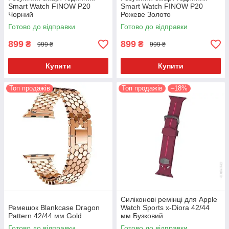
Smart Watch FINOW Р20
Smart Watch FINOW Р20
Чорний
Рожеве Золото
Готово до відправки
Готово до відправки
899
899
₴
₴
999 ₴
999 ₴
Купити
Купити
Топ продажів
Топ продажів
–18%
Силіконові ремінці для Apple
Ремешок Blankcase Dragon
Watch Sports x-Diora 42/44
Pattern 42/44 мм Gold
мм Бузковий
Готово до відправки
Готово до відправки