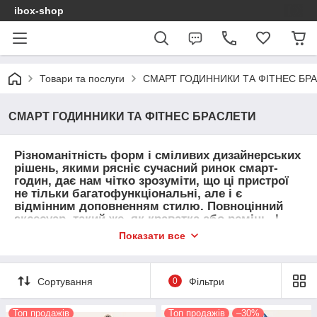
ibox-shop
Товари та послуги
СМАРТ ГОДИННИКИ ТА ФІТНЕС БР
СМАРТ ГОДИННИКИ ТА ФІТНЕС БРАСЛЕТИ
Різноманітність форм і сміливих дизайнерських
рішень, якими рясніє сучасний ринок смарт-
годин, дає нам чітко зрозуміти, що ці пристрої
не тільки багатофункціональні, але і є
відмінним доповненням стилю. Повноцінний
аксесуар, такий же, як краватка або ремінь. І
якщо в перших моделях смарт-годин акцент був
Показати все
зроблений на розширення можливостей, то
зараз за зовнішніми показниками вони з
легкістю можуть конкурувати з хронометрами
Сортування
0
Фільтри
іменитих годинникових брендів.
Основна маса розумних годин має квадратну,
Топ продажів
Топ продажів
–30%
прямокутну або круглу форму, а деякі з них і