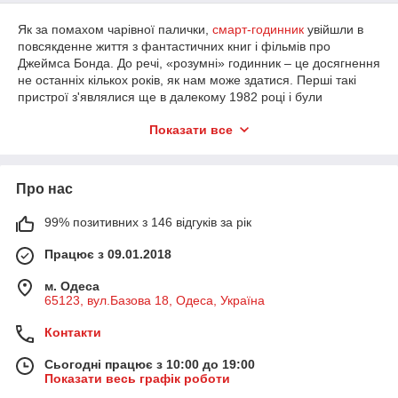
Як за помахом чарівної палички,
смарт-годинник
увійшли в
повсякденне життя з фантастичних книг і фільмів про
Джеймса Бонда. До речі, «розумні» годинник – це досягнення
не останніх кількох років, як нам може здатися. Перші такі
пристрої з'являлися ще в далекому 1982 році і були
розроблені компанією Seiko.
Показати все
Зрозуміло, ніякого інтернету бездротового
зв'язку тоді ще не існувало, але для тих часів
пристрій, що вміє запам'ятовувати до 24
символів, було справжньою сенсацією!
Про нас
Нас сьогоднішніх таким «дивом техніки» не
99% позитивних з 146 відгуків за рік
здивуєш. Але за 35 років в технічному плані
людство зробило не просто крок, а швидше
Працює з 09.01.2018
рекордний стрибок у висоту. Сучасна носим
електроніка має при своїх скромних розмірах
м. Одеса
такими можливостями, про які ще відносно
65123, вул.Базова 18, Одеса, Україна
недавно можна було тільки мріяти.
Контакти
Більшість смарт-годин працюють у тандемі зі
смартфонами (хоча все більше з'являється
Сьогодні працює з 10:00 до 19:00
незалежних моделей) і останні можуть «з
Показати весь графік роботи
закритими очима» делегувати таким годинах