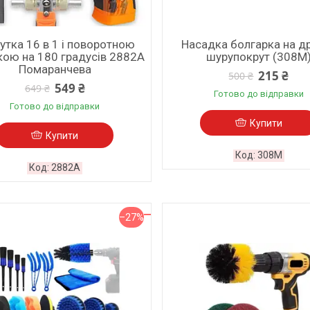
утка 16 в 1 і поворотною
Насадка болгарка на д
кою на 180 градусів 2882A
шурупокрут (308M
Помаранчева
215 ₴
500 ₴
549 ₴
649 ₴
Готово до відправки
Готово до відправки
Купити
Купити
308M
2882A
–27%