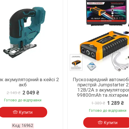
к акумуляторний в кейсі 2
Пускозарядний автомоб
акб
пристрій Jumpstarter 
12В/2А з акумуляторо
2 049 ₴
2 149 ₴
99800mAh та ліхтарем
Готово до відправки
1 289 ₴
1 389 ₴
Готово до відправки
Купити
Купити
16962