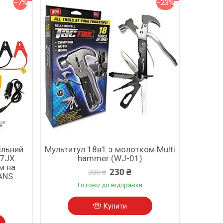
–7%
–23%
ільний
Мультитул 18в1 з молотком Multi
27JX
hammer (WJ-01)
м на
230 ₴
300 ₴
 ANS
Готово до відправки
Купити