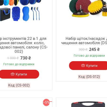
р інструментів 22 в 1 для
Набір щіток/насадок 
ення автомобіля: коліс,
чищення автомобіля (DS
дової панелі, салону (CS-
245 ₴
300 ₴
002)
Готово до відправки
730 ₴
1 000 ₴
Готово до відправки
Купити
Купити
(DS-012)
(CS-002)
–5%