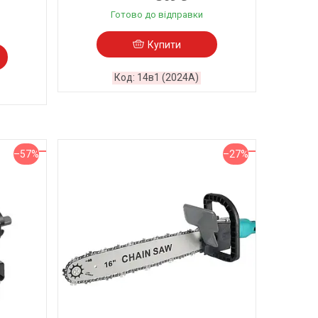
Готово до відправки
Купити
14в1 (2024A)
–57%
–27%