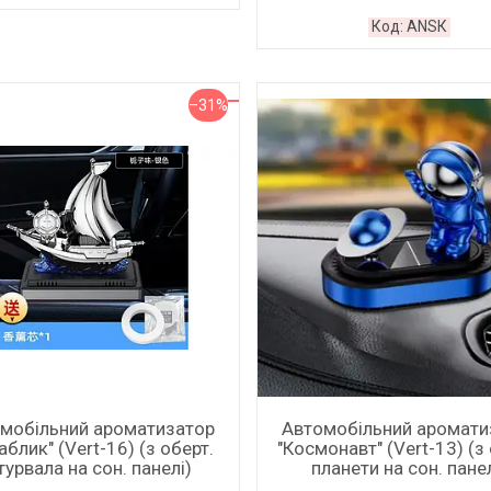
ANSК
–31%
мобільний ароматизатор
Автомобільний аромати
аблик" (Vert-16) (з оберт.
"Космонавт" (Vert-13) (з
урвала на сон. панелі)
планети на сон. панел