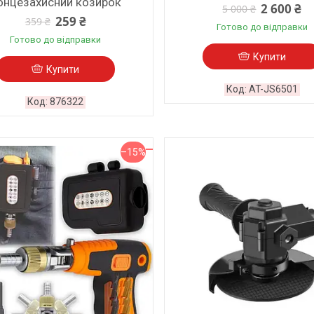
онцезахисний козирок
2 600 ₴
5 000 ₴
259 ₴
359 ₴
Готово до відправки
Готово до відправки
Купити
Купити
AT-JS6501
876322
–15%