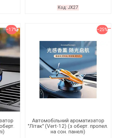
JX27
–17%
–25%
затор
Автомобільний ароматизатор
 оберт.
"Літак" (Vert-12) (з оберт. пропел.
і)
на сон. панелі)