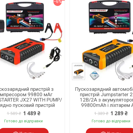
–6%
скозарядний пристрій з
Пускозарядний автомоб
мпресором 99800 мАг
пристрій Jumpstarter 
TARTER JX27 WITH PUMP/
12В/2А з акумуляторо
ядно пусковий пристрій
99800mAh і ліхтарем
1 489 ₴
1 289 ₴
1 589 ₴
1 389 ₴
Готово до відправки
Готово до відправки