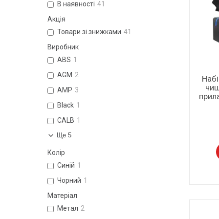
В наявності
41
Акція
Товари зі знижками
41
Виробник
ABS
1
AGM
2
Набі
чищ
AMP
3
прила
Black
1
CALB
1
Ще 5
Колір
Синій
1
Чорний
1
Матеріал
Метал
2