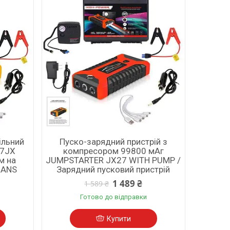
ільний
Пуско-зарядний пристрій з
27JX
компресором 99800 мАг
м на
JUMPSTARTER JX27 WITH PUMP /
 ANS
Зарядний пусковий пристрій
1 489 ₴
1 589 ₴
Готово до відправки
Купити