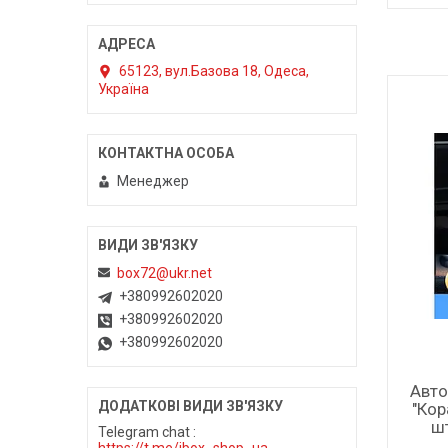
65123, вул.Базова 18, Одеса,
Україна
Менеджер
box72@ukr.net
+380992602020
+380992602020
+380992602020
Авто
"Кор
шт
Telegram chat