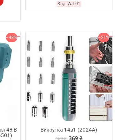
WJ-01
–48%
–21%
зі 48 В
Викрутка 14в1 (2024A)
6501)
369 ₴
469 ₴