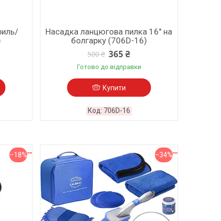
риль/
Насадка ланцюгова пилка 16" на
)
болгарку (706D-16)
365 ₴
500 ₴
Готово до відправки
Купити
706D-16
–18%
–34%