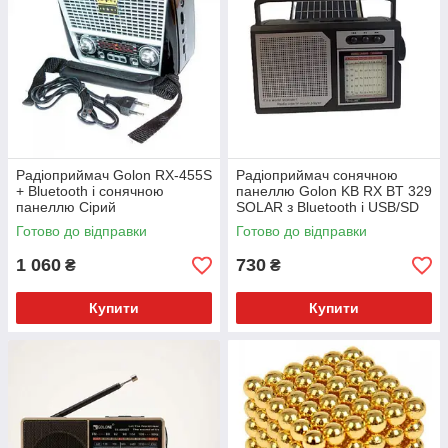
Радіоприймач Golon RX-455S
Радіоприймач сонячною
+ Bluetooth і сонячною
панеллю Golon KB RX BT 329
панеллю Сірий
SOLAR з Bluetooth і USB/SD
Готово до відправки
Готово до відправки
1 060
730
₴
₴
Купити
Купити