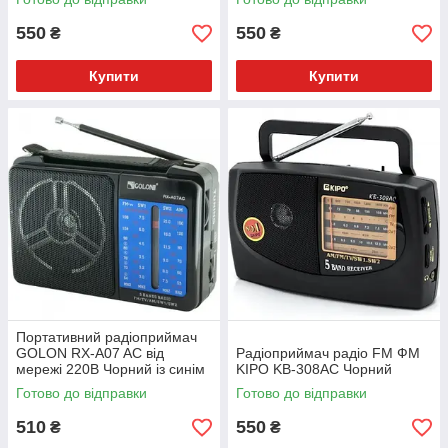
550
550
₴
₴
Купити
Купити
Портативний радіоприймач
GOLON RX-A07 AC від
Радіоприймач радіо FM ФМ
мережі 220В Чорний із синім
KIPO KB-308AC Чорний
Готово до відправки
Готово до відправки
510
550
₴
₴