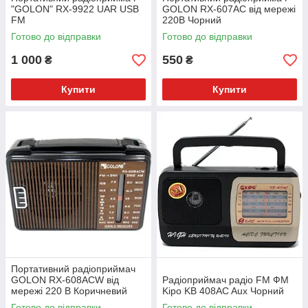
"GOLON" RX-9922 UAR USB
GOLON RX-607AC від мережі
FM
220В Чорний
Готово до відправки
Готово до відправки
1 000
550
₴
₴
Купити
Купити
Портативний радіоприймач
GOLON RX-608ACW від
Радіоприймач радіо FM ФМ
мережі 220 В Коричневий
Kipo KB 408AC Aux Чорний
Готово до відправки
Готово до відправки