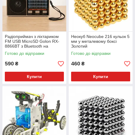
Радіоприймач з ліхтариком
Неокуб Neocube 216 кульок 5
FM USB MicroSD Golon RX-
мм у металевому боксі
8866BT з Bluetooth на
Золотий
акумуляторі Золотий
Готово до відправки
Готово до відправки
590
460
₴
₴
Купити
Купити