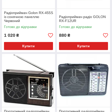
Радіоприймач Golon RX-455S
із сонячною панеллю
Радіоприймач радіо GOLON
Червоний
RX-F12UR
Готово до відправки
Готово до відправки
1 020
880
₴
₴
Купити
Купити
Портативний радіоприймач
Портативний радіоприймач