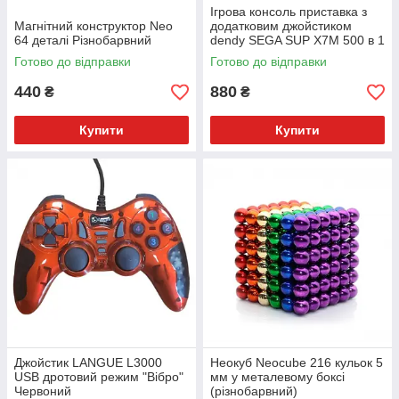
Ігрова консоль приставка з
Магнітний конструктор Neo
додатковим джойстиком
64 деталі Різнобарвний
dendy SEGA SUP X7M 500 в 1
Готово до відправки
Готово до відправки
440
880
₴
₴
Купити
Купити
Джойстик LANGUE L3000
Неокуб Neocube 216 кульок 5
USB дротовий режим "Вібро"
мм у металевому боксі
Червоний
(різнобарвний)