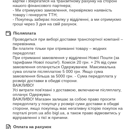
картки і зберігатися на транзитному рахунку на стороні 
нашого фінансового партнера;

- Ми отримуємо замовлення, перевіряємо наявність 
товару і генеруєте ТТН;

- Покупець забирає посилку у відділенні, а ми отримуємо 
гроші через 3 дня на свій рахунок.
Післяплата
Проводиться при виборі доставки транспортної компанії – 
перевізника.

Ви платите тільки при отриманні товару – жодних 
передоплат.

При отриманні замовлення у відділенні Нової Пошти (за 
тарифами Нової пошти!). Комісія 20 грн. + 2% від суми 
замовлення оплачується Одержувачем. Максимальна 
сума оплати післяплатою 5 000 грн. Якщо сума 
замовлення більша за 5000 грн. - Сума передоплата у 
розмірі доставки в обидві сторони.

ВАЖЛИВО!

Усі витрати пов'язані з доставкою, включаючи післяплату, 
оплачує Одержувач.

ВАЖЛИВО! Магазин залишає за собою право просити 
передоплату у покупця у розмірі суми доставки в обидві 
сторони, якщо покупець має негативну історію покупок на 
порталі prom.ua або bigl.ua, а також право відмовитись у 
відправленні з тієї ж причини.
Оплата на рахунок