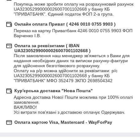
Покупець може зробити оплату на розрахунковий рахунок 
UA323052990000026007001102668 у банку КБ 
"ПРИВАТБАНК". Єдиний податок ФОП 2-а група.
Онлайн оплата Приват ( 4246 0010 0755 9903 )
Переказ на картку Приватбанк 4246 0010 0755 9903 ФОП 
Варченко І.В.
Оплата за реквізитами ( IBAN
UA323052990000026007001102668 )
Після замовлення наш менеджер зв'яжеться з Вами для 
надання необхідних даних та виписки рахунку-фактури 
для здійснення безготівкового розрахунку.

Оплату на р/р можна здійснити за реквізитами: р/с 
UA323052990000026007001102668 у банку КБ 
"ПРИВАТБАНК" МФО 352479 ЗКПО 2698504342
Кур'єрська доставка "Нова Пошта"
Адресна доставка Нової Пошти можлива при 100% оплаті 
замовлення.

ВАЖЛИВО!

Усі витрати пов'язані з доставкою оплачує Одержувач.
Оплата картою Visa, Mastercard - WayForPay