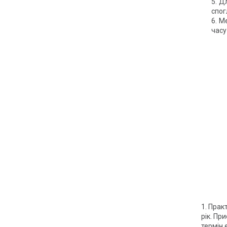
Дл
спог
Ме
часу
1. Прак
рік. Пр
термін 