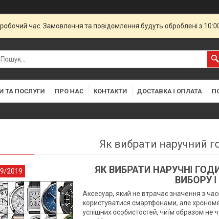
еробочий час. Замовлення та повідомлення будуть оброблені з 10:
И ТА ПОСЛУГИ
ПРО НАС
КОНТАКТИ
ДОСТАВКА І ОПЛАТА
П
Як вибрати наручний г
ЯК ВИБРАТИ НАРУЧНІ ГОД
/9/2019
ВИБОРУ І
Аксесуар, який не втрачає значення з ча
користуватися смартфонами, але хрономет
успішних особистостей, чиїм образом не ч