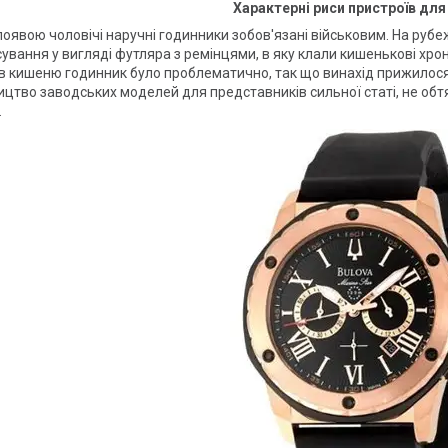
Характерні риси пристроїв для
оявою чоловічі наручні годинники зобов'язані військовим. На рубеж
ування у вигляді футляра з ремінцями, в яку клали кишенькові хроно
в кишеню годинник було проблематично, так що винахід прижилося
цтво заводських моделей для представників сильної статі, не об
.