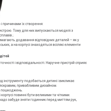
ю і причинами їх створення:
истрою. Тому для них випускаються моделі з
сплавів ;
магають додавання відповідних деталей – як у
ських, а на корпусі знаходяться всілякі елементи
дітей
точності і відповідальності. Наручне пристрій сприяє
д інструменту подобається дитині і викликає
 яскравим, привабливим дизайном.
их пошкоджень.
корпусі повинні бути великими та чіткими.
 чадо забуде зняти годинник перед миттям рук,