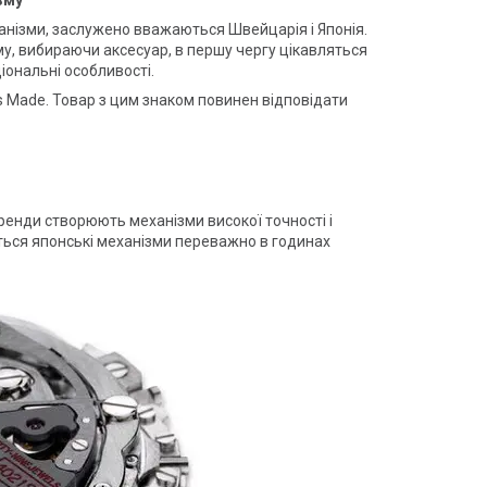
зму
ханізми, заслужено вважаються Швейцарія і Японія.
му, вибираючи аксесуар, в першу чергу цікавляться
іональні особливості.
 Made. Товар з цим знаком повинен відповідати
ренди створюють механізми високої точності і
ться японські механізми переважно в годинах