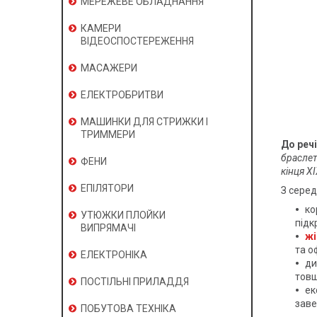
МЕРЕЖЕВЕ ОБЛАДНАННЯ
КАМЕРИ
ВІДЕОСПОСТЕРЕЖЕННЯ
МАСАЖЕРИ
ЕЛЕКТРОБРИТВИ
МАШИНКИ ДЛЯ СТРИЖКИ І
ТРИММЕРИ
До речі
браслет
ФЕНИ
кінця ХІ
ЕПІЛЯТОРИ
З серед
ко
УТЮЖКИ ПЛОЙКИ
підк
ВИПРЯМАЧІ
жі
та о
ЕЛЕКТРОНІКА
ди
товщ
ПОСТІЛЬНІ ПРИЛАДДЯ
ек
заве
ПОБУТОВА ТЕХНІКА