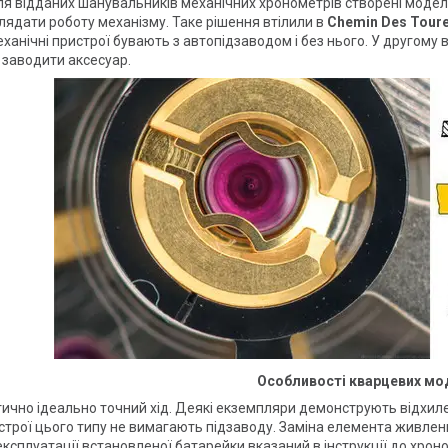
я відданих шанувальників механічних хронометрів створені моделі
лядати роботу механізму. Таке рішення втілили в
Chemin Des Toure
ханічні пристрої бувають з автопідзаводом і без нього. У другому 
 заводити аксесуар.
Особливості кварцевих мо
тично ідеально точний хід. Деякі екземпляри демонструють відхилен
истрої цього типу не вимагають підзаводу. Заміна елемента живленн
експлуатації встановленої батарейки вказаний в інструкції до хрон