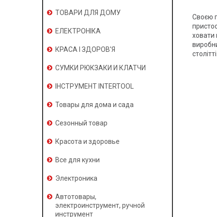
ТОВАРИ ДЛЯ ДОМУ
Своєю п
пристос
ЕЛЕКТРОНІКА
ховати 
виробни
КРАСА І ЗДОРОВ'Я
столітті
СУМКИ РЮКЗАКИ И КЛАТЧИ
ІНСТРУМЕНТ INTERTOOL
Товары для дома и сада
Сезонный товар
Красота и здоровье
Все для кухни
Электроника
Автотовары,
электроинструмент, ручной
инструмент