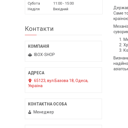
Субота
11:00
15:00
Держава
Неділя
Вихідний
Саме то
країною
Механіз
Контакти
сувори
Ме
Хр
Ко
IBOX-SHOP
Визнан
надійно
азіатсь
65123, вул.Базова 18, Одеса,
Україна
Менеджер