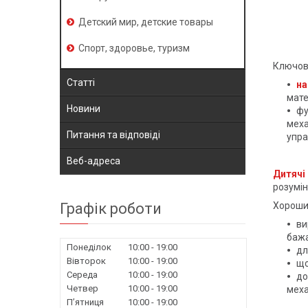
Детский мир, детские товары
Спорт, здоровье, туризм
Ключові
Статті
на
мате
Новини
фу
меха
Питання та відповіді
упра
Веб-адреса
Дитячі
розумін
Хороши
Графік роботи
ви
бажа
Понеділок
10:00
19:00
дл
Вівторок
10:00
19:00
що
Середа
10:00
19:00
до
Четвер
10:00
19:00
меха
Пʼятниця
10:00
19:00