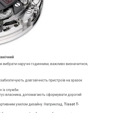
ханічний
м як вибрати наручні годинники, важливо визначитися,
и забезпечують довговічність пристроїв на зразок
 їх служби.
атус власника, допомагають сформувати дорогий
спортивним ухилом дизайну. Наприклад,
Tissot T-