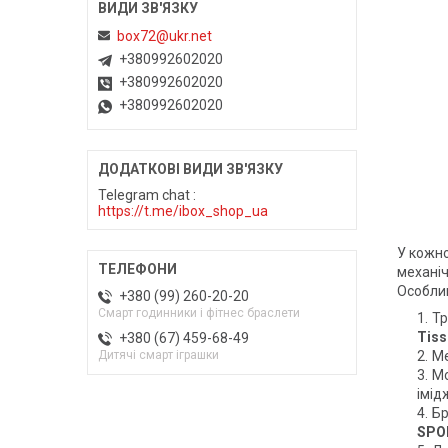
box72@ukr.net
+380992602020
+380992602020
+380992602020
Telegram chat
https://t.me/ibox_shop_ua
У кожно
механіч
Особлив
+380 (99) 260-20-20
Смарт годинники і фітнес браслети
Тр
Tiss
+380 (67) 459-68-49
Ме
Дитячі смарт іграшки
Мо
імід
Бр
SPOR