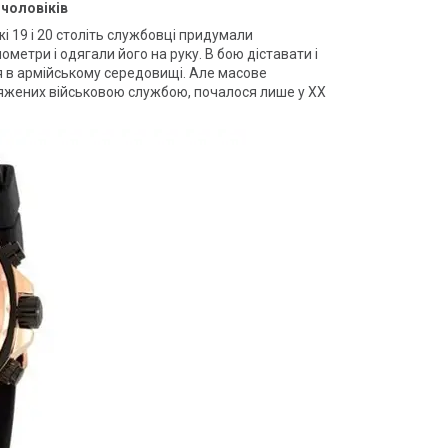
 чоловіків
і 19 і 20 століть службовці придумали
метри і одягали його на руку. В бою діставати і
 в армійському середовищі. Але масове
тяжених військовою службою, почалося лише у ХХ