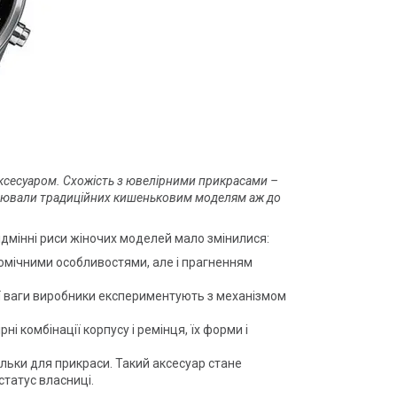
ксесуаром. Схожість з ювелірними прикрасами –
інювали традиційних кишеньковим моделям аж до
відмінні риси жіночих моделей мало змінилися:
атомічними особливостями, але і прагненням
ії ваги виробники експериментують з механізмом
ні комбінації корпусу і ремінця, їх форми і
ільки для прикраси. Такий аксесуар стане
татус власниці.