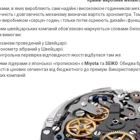
Країна-виробник механі
ми, в яких виробляють самі надійні і високоякісні годинникові ме
чність і довговічність механізму визначає вартість хронометра. То
-виробником «серця» годин, і тільки потім оцінюють дизайн і функц
ми швейцарських компаній обов'язково маркуються словами Swiss
м вимогам:
ханізм проведений у Швейцарії.
онометр зібраний у Швейцарії.
нтрольна перевірка відповідності якості відбулася там же.
ими лідерами з японської «пропискою» є
Miyota
та
SEIKO
. Обидва б
сті в цінових сегментах від бюджетного до преміум. Використовую
ких компаній.