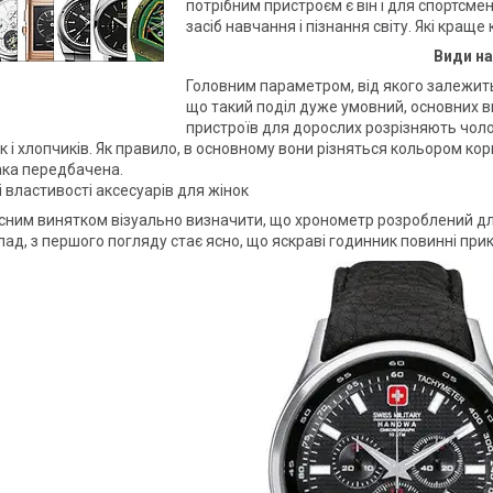
потрібним пристроєм є він і для спортсмен
засіб навчання і пізнання світу. Які краще
Види на
Головним параметром, від якого залежить
що такий поділ дуже умовний, основних ви
пристроїв для дорослих розрізняють чолов
к і хлопчиків. Як правило, в основному вони різняться кольором ко
ака передбачена.
і властивості аксесуарів для жінок
існим винятком візуально визначити, що хронометр розроблений для
ад, з першого погляду стає ясно, що яскраві годинник повинні при