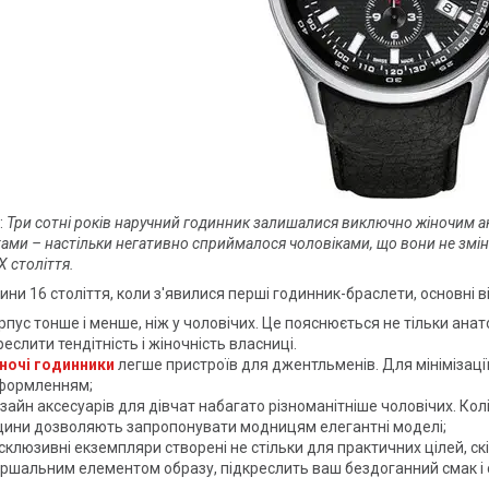
:
Три сотні років наручний годинник залишалися виключно жіночим а
ами – настільки негативно сприймалося чоловіками, що вони не зм
Х століття.
ини 16 століття, коли з'явилися перші годинник-браслети, основні 
рпус тонше і менше, ніж у чоловічих. Це пояснюється не тільки ан
реслити тендітність і жіночність власниці.
ночі годинники
легше пристроїв для джентльменів. Для мінімізац
формленням;
зайн аксесуарів для дівчат набагато різноманітніше чоловічих. Колір
ини дозволяють запропонувати модницям елегантні моделі;
склюзивні екземпляри створені не стільки для практичних цілей, ск
ршальним елементом образу, підкреслить ваш бездоганний смак і с