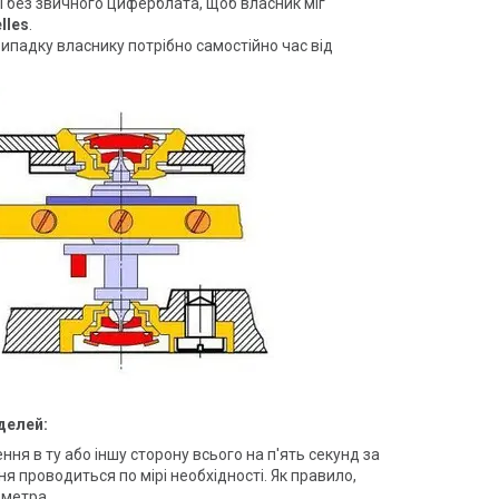
 без звичного циферблата, щоб власник міг
lles
.
випадку власнику потрібно самостійно час від
делей:
ня в ту або іншу сторону всього на п'ять секунд за
я проводиться по мірі необхідності. Як правило,
ометра.