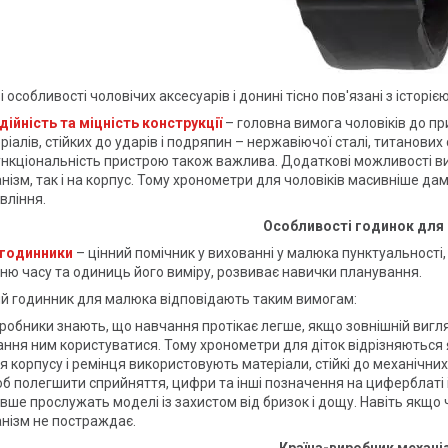
 особливості чоловічих аксесуарів і донині тісно пов'язані з історіє
дійність та міцність конструкції
– головна вимога чоловіків до пр
ріалів, стійких до ударів і подряпин – нержавіючої сталі, титанових 
нкціональність пристрою також важлива. Додаткові можливості ви
нізм, так і на корпус. Тому хронометри для чоловіків масивніше дам
вління.
Особливості годинок для 
 годинники
– цінний помічник у вихованні у малюка пунктуальності, 
ню часу та одиниць його виміру, розвиває навички планування.
й годинник для малюка відповідають таким вимогам:
робники знають, що навчання протікає легше, якщо зовнішній вигля
ння ним користуватися. Тому хронометри для діток відрізняються
я корпусу і ремінця використовують матеріали, стійкі до механічн
б полегшити сприйняття, цифри та інші позначення на циферблаті і 
вше прослужать моделі із захистом від бризок і дощу. Навіть якщо
нізм не постраждає.