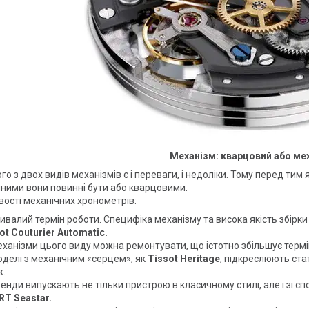
Механізм: кварцовий або ме
го з двох видів механізмів є і переваги, і недоліки. Тому перед ти
ними вони повинні бути або кварцовими.
ості механічних хронометрів:
ивалий термін роботи. Специфіка механізму та висока якість збірк
ot Couturier Automatic.
ханізми цього виду можна ремонтувати, що істотно збільшує термін
делі з механічним «серцем», як
Tissot Heritage
, підкреслюють ст
ж.
енди випускають не тільки пристрою в класичному стилі, але і зі 
T Seastar.