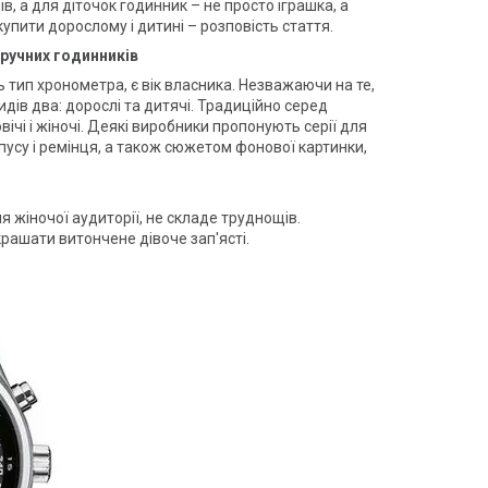
ів, а для діточок годинник – не просто іграшка, а
 купити дорослому і дитині – розповість стаття.
ручних годинників
 тип хронометра, є вік власника. Незважаючи на те,
дів два: дорослі та дитячі. Традиційно серед
ічі і жіночі. Деякі виробники пропонують серії для
рпусу і ремінця, а також сюжетом фонової картинки,
 жіночої аудиторії, не складе труднощів.
крашати витончене дівоче зап'ясті.