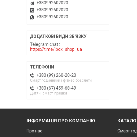
+380992602020
+380992602020
+380992602020
Telegram chat
https://t.me/ibox_shop_ua
+380 (99) 260-20-20
Смарт годинники і фітнес браслети
+380 (67) 459-68-49
Дитячі смарт іграшки
ІНФОРМАЦІЯ ПРО КОМПАНІЮ
КАТАЛО
Про нас
Смарт го