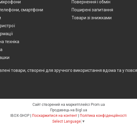
мікрофони
Повернення і обмін
 телефони, смартфони
Поширені запитання
и
Товари зі знижками
ристрої
ормації
а техніка
ка
рашки
влені товари, створені для зручного використання вдома та у повся
Сайт створений на маркетплейсі
Prom.ua
Продавець на Bigl.ua
IBOX-SHOP |
Поскаржитися на контент
|
Політика конфіденційності
Select Language
▼