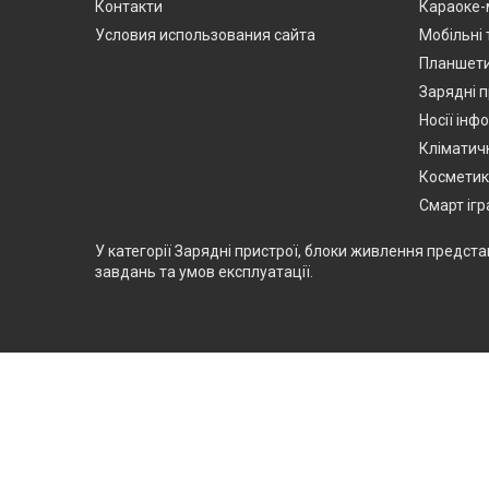
Контакти
Караоке-
Условия использования сайта
Мобільні
Планшет
Зарядні п
Носії інф
Кліматичн
Космети
Смарт іг
У категорії Зарядні пристрої, блоки живлення предста
завдань та умов експлуатації.