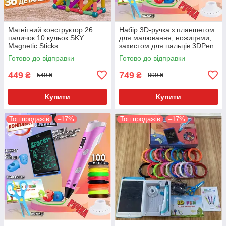
Магнітний конструктор 26
Набір 3D-ручка з планшетом
паличок 10 кульок SKY
для малювання, ножицями,
Magnetic Sticks
захистом для пальців 3DPen
6 + 100 метрів різнобарвного
Готово до відправки
Готово до відправки
PLA пластику Жовтий
449
749
₴
₴
549 ₴
899 ₴
Купити
Купити
Топ продажів
–17%
Топ продажів
–17%