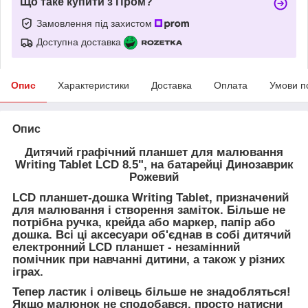
Що таке купити з Пром?
Замовлення під захистом
Доступна доставка
Опис
Характеристики
Доставка
Оплата
Умови п
Опис
Дитячий графічний планшет для малювання
Writing Tablet LCD 8.5", на батарейці Динозаврик
Рожевий
LCD планшет-дошка Writing Tablet, призначений
для малювання і створення заміток. Більше не
потрібна ручка, крейда або маркер, папір або
дошка. Всі ці аксесуари об'єднав в собі дитячий
електронний LCD планшет - незамінний
помічник при навчанні дитини, а також у різних
іграх.
Тепер ластик і олівець більше не знадобляться!
Якщо малюнок не сподобався, просто натисни