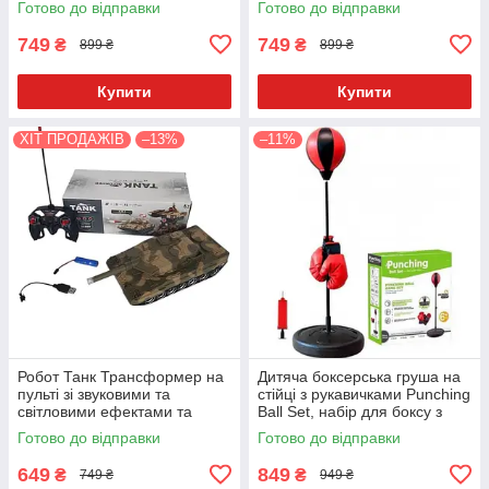
Готово до відправки
Готово до відправки
PLA пластику
749
749
₴
₴
899 ₴
899 ₴
Купити
Купити
ХІТ ПРОДАЖІВ
–13%
–11%
Робот Танк Трансформер на
Дитяча боксерська груша на
пульті зі звуковими та
стійці з рукавичками Punching
світловими ефектами та
Ball Set, набір для боксу з
обертанням на 360°
пружиною
Готово до відправки
Готово до відправки
649
849
₴
₴
749 ₴
949 ₴