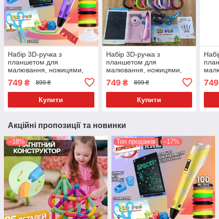
Набір 3D-ручка з
Набір 3D-ручка з
Набі
планшетом для
планшетом для
пла
малювання, ножицями,
малювання, ножицями,
мал
захистом для пальців
захистом для пальців
захи
749
749
749
₴
₴
899 ₴
899 ₴
3DPen 6 + 100 метрів
3DPen 6 + 100 метрів
3DPe
різнобарвного PLA
різнобарвного
різн
Купити
Купити
пластику
плас
Акційні пропозиції та новинки
–18%
Топ продажів
–17%