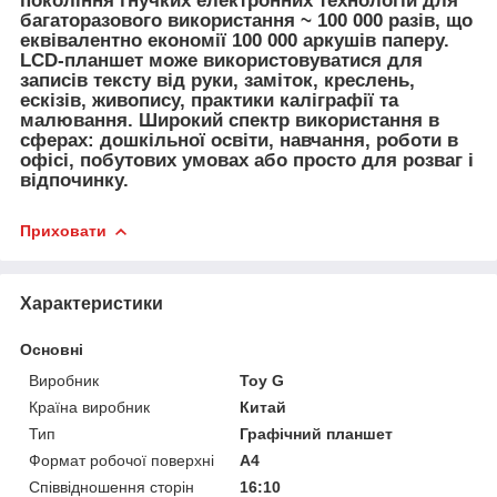
покоління гнучких електронних технологій для
багаторазового використання ~ 100 000 разів, що
еквівалентно економії 100 000 аркушів паперу.
LCD-планшет може використовуватися для
записів тексту від руки, заміток, креслень,
ескізів, живопису, практики каліграфії та
малювання. Широкий спектр використання в
сферах: дошкільної освіти, навчання, роботи в
офісі, побутових умовах або просто для розваг і
відпочинку.
Приховати
Характеристики
Основні
Виробник
Toy G
Країна виробник
Китай
Тип
Графічний планшет
Формат робочої поверхні
A4
Співвідношення сторін
16:10