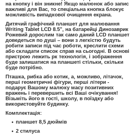
на кнопку і він зникне! Якщо малюнок або запис
важливі для Вас, то спеціальна кнопка блокує
можливість випадкової очищення екрана.
Дитячий графічний планшет для малювання
Writing Tablet LCD 8.5", на батарейці Динозаврик
Рожевий дорослим так само даний LCD планшет
доведеться по душі – вони з легкістю будуть
робити записи під час роботи, креслити схеми
або складати список справ на сьогодні. В основі
пристрою лежить рк технологія, і зображення
буде залишатися на планшеті стільки, скільки
буде потрібно.
Пташка, рибка або котик, а, можливо, літачок,
перші геометричні фігури, перші літери -
подарує Вашому малюку масу позитивних
вражень і перевершить всі Ваші очікування!
Візьміть його в гості, школу, в поїздку або
використовуйте будинку.
Комплектація:
планшет 8,5 дюймів
2 стилуса