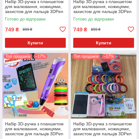
Набір 3D-ручка з планшетом
Набір 3D-ручка з планшетом
для малювання, ножицями,
для малювання, ножицями,
захистом для пальців 3DPen
захистом для пальців 3DPen
6 + 100 метрів різнобарвного
6 + 100 метрів різнобарвного
Готово до відправки
Готово до відправки
PLA пластику Рожевий
PLA пластику Блакитна
749
749
₴
₴
899 ₴
899 ₴
Купити
Купити
Топ продажів
–17%
Топ продажів
–17%
Набір 3D-ручка з планшетом
Набір 3D-ручка з планшетом
для малювання, ножицями,
для малювання, ножицями,
захистом для пальців 3DPen
захистом для пальців 3DPen
6 + 100 метрів різнобарвного
6 + 100 метрів різнобарвного