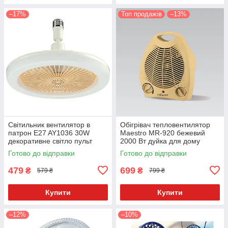
–17%
Топ продажів
–13%
Світильник вентилятор в
Обігрівач тепловентилятор
патрон E27 AY1036 30W
Maestro MR-920 бежевий
декоративне світло пульт
2000 Вт дуйка для дому
Готово до відправки
Готово до відправки
479
699
₴
₴
579 ₴
799 ₴
Купити
Купити
–12%
–10%