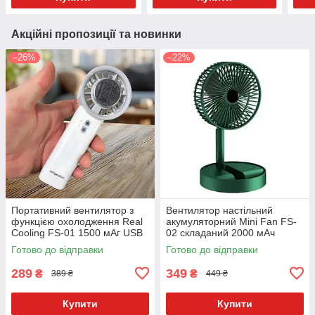
Акційні пропозиції та новинки
–26%
–22%
Портативний вентилятор з
Вентилятор настільний
функцією охолодження Real
акумуляторний Mini Fan FS-
Cooling FS-01 1500 мАг USB
02 складаний 2000 мАч
Type-C 3 режими
Зелений
Готово до відправки
Готово до відправки
289
349
₴
₴
389 ₴
449 ₴
Купити
Купити