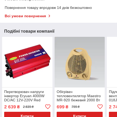
Повернення товару впродовж 14 днів безкоштовно
Всі умови повернення
Подібні товари компанії
Перетворювач напруги
Обігрівач
Підл
інвертор Eryuan 4000W
тепловентилятор Maestro
вент
DC/AC 12V-220V Red
MR-920 бежевий 2000 Вт
018J
дуйка для дому
2 639
699
2 7
₴
₴
2 839 ₴
799 ₴
Купити
Купити