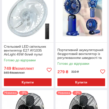
Стельовий LED світильник
Портативний акумуляторний
вентилятор E27 AY1035
бездротовий вентилятор із
AirLight 45W білий пульт
регулюванням швидкості та
Готово до відправки
дисплеєм AIN-15
Готово до відправки
749
₴/комплект
279
₴
310 ₴
849 ₴/комплект
Купити
Купити
Новинка
–9%
Новинка
–9%