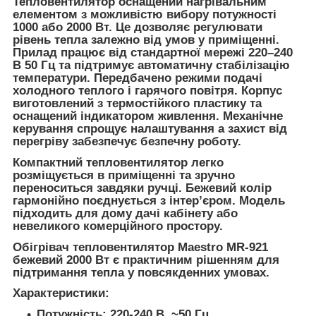
Тепловентилятор оснащений нагрівальним
елементом з можливістю вибору потужності
1000 або 2000 Вт. Це дозволяє регулювати
рівень тепла залежно від умов у приміщенні.
Прилад працює від стандартної мережі 220–240
В 50 Гц та підтримує автоматичну стабілізацію
температури. Передбачено режими подачі
холодного теплого і гарячого повітря. Корпус
виготовлений з термостійкого пластику та
оснащений індикатором живлення. Механічне
керування спрощує налаштування а захист від
перегріву забезпечує безпечну роботу.
Компактний тепловентилятор легко
розміщується в приміщенні та зручно
переноситься завдяки ручці. Бежевий колір
гармонійно поєднується з інтер’єром. Модель
підходить для дому дачі кабінету або
невеликого комерційного простору.
Обігрівач тепловентилятор Maestro MR-921
бежевий 2000 Вт є практичним рішенням для
підтримання тепла у повсякденних умовах.
Характеристики:
Потужність: 220-240 В, ~50 Гц