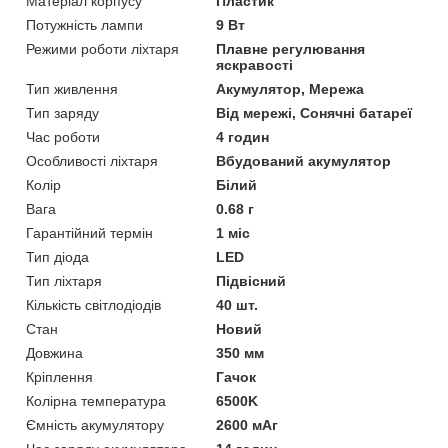
Матеріал корпусу
Пластик
Потужність лампи
9 Вт
Режими роботи ліхтаря
Плавне регулювання
яскравості
Тип живлення
Акумулятор, Мережа
Тип заряду
Від мережі, Сонячні батареї
Час роботи
4 годин
Особливості ліхтаря
Вбудований акумулятор
Колір
Білий
Вага
0.68 г
Гарантійний термін
1 міс
Тип діода
LED
Тип ліхтаря
Підвісний
Кількість світлодіодів
40 шт.
Стан
Новий
Довжина
350 мм
Кріплення
Гачок
Колірна температура
6500K
Ємність акумулятору
2600 мАг