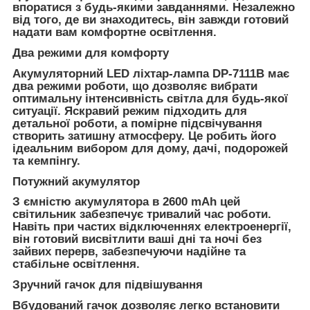
впоратися з будь-якими завданнями. Незалежно
від того, де ви знаходитесь, він завжди готовий
надати вам комфортне освітлення.
Два режими для комфорту
Акумуляторний LED ліхтар-лампа DP-7111B має
два режими роботи, що дозволяє вибрати
оптимальну інтенсивність світла для будь-якої
ситуації. Яскравий режим підходить для
детальної роботи, а помірне підсвічування
створить затишну атмосферу. Це робить його
ідеальним вибором для дому, дачі, подорожей
та кемпінгу.
Потужний акумулятор
З ємністю акумулятора в 2600 mAh цей
світильник забезпечує тривалий час роботи.
Навіть при частих відключеннях електроенергії,
він готовий висвітлити ваші дні та ночі без
зайвих перерв, забезпечуючи надійне та
стабільне освітлення.
Зручний гачок для підвішування
Вбудований гачок дозволяє легко встановити