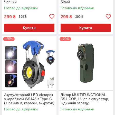
Чорний
Білий
Готово до відправки
Готово до відправки
299
299
₴
₴
399 ₴
399 ₴
Купити
Купити
–25%
–20%
Акумуляторний LED ліхтарик
Ліхтар MULTIFUNCTIONAL
з карабіном W5143 з Type-C
D51-COB, Li-Ion акумулятор,
(7 режимів, карабін, викрутки)
індикація заряду,
запальничка, ЗУ Type-C
Готово до відправки
Готово до відправки
Зелений