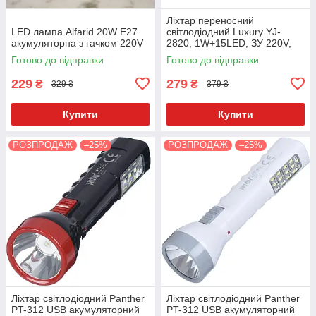
Ліхтар переносний
LED лампа Alfarid 20W E27
світлодіодний Luxury YJ-
акумуляторна з гачком 220V
2820, 1W+15LED, ЗУ 220V,
вбудований акумулятор
Готово до відправки
Готово до відправки
Червоний
229
279
₴
₴
329 ₴
379 ₴
Купити
Купити
РОЗПРОДАЖ
–25%
РОЗПРОДАЖ
–25%
Ліхтар світлодіодний Panther
Ліхтар світлодіодний Panther
PT-312 USB акумуляторний
PT-312 USB акумуляторний