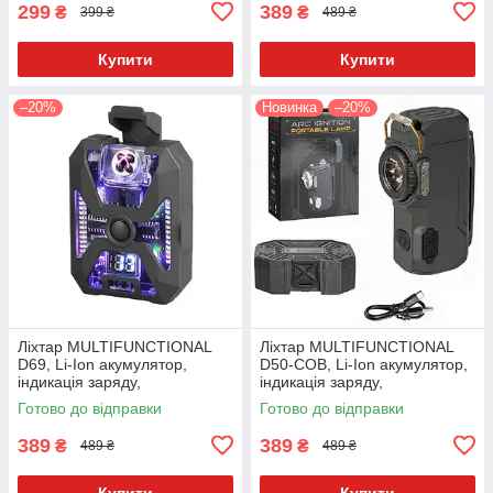
299
389
₴
₴
399 ₴
489 ₴
Купити
Купити
–20%
Новинка
–20%
Ліхтар MULTIFUNCTIONAL
Ліхтар MULTIFUNCTIONAL
D69, Li-Ion акумулятор,
D50-COB, Li-Ion акумулятор,
індикація заряду,
індикація заряду,
запальничка, ЗУ Type-C,Box
запальничка, ЗУ Type-C,Box
Готово до відправки
Готово до відправки
Чорний
389
389
₴
₴
489 ₴
489 ₴
Купити
Купити