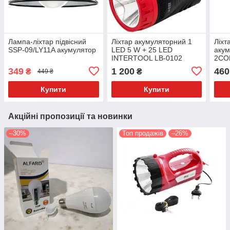
Лампа-ліхтар підвісний
Ліхтар акумуляторний 1
Ліхт
SSP-09/LY11A акумулятор
LED 5 W + 25 LED
акум
INTERTOOL LB-0102
2COB
світ
349
1 200
460
₴
₴
449 ₴
Type
Купити
Купити
Акційні пропозиції та новинки
–30%
Топ продажів
–26%