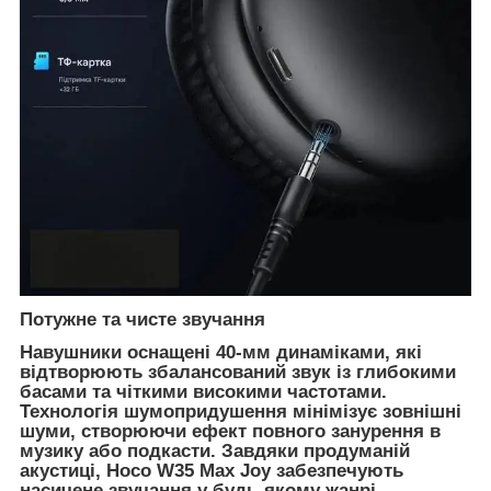
Потужне та чисте звучання
Навушники оснащені 40-мм динаміками, які
відтворюють збалансований звук із глибокими
басами та чіткими високими частотами.
Технологія шумопридушення мінімізує зовнішні
шуми, створюючи ефект повного занурення в
музику або подкасти. Завдяки продуманій
акустиці, Hoco W35 Max Joy забезпечують
насичене звучання у будь-якому жанрі.