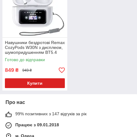
Навушники бездротові Remax
CozyPods W30N з дисплеєм,
шумопридушенням BT5.4
Білі
Готово до відправки
849
₴
949 ₴
Купити
Про нас
99% позитивних з 147 відгуків за рік
Працює з 09.01.2018
м. Одеса