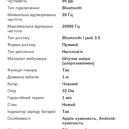
Чутливість
95 дБ
Тип підключення
Bluetooth
Мінімальна відтворювана
20 Гц
частота
Максимальна відтворна
20000 Гц
частота
Тип роз'єму
Bluetooth / jack 3.5
Форма роз'єму
Прямий
Тип кріплення
Наголов'я
Матеріал амбушюра
Штучна шкіра
(шкірозамінник)
Функція плеєра
Так
Довжина кабелю
1 м
Колір
Чорний
Опір
32 Ом
Гарантійний термін
1 міс
Стан
Новий
Індикатор заряду батареї
Так
Особливості
Apple-сумісність, Android-
сумісність