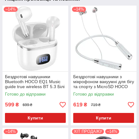
–14%
–14%
Бездротові навушники
Бездротові навушники з
Bluetooth HOCO EQ1 Music
мікрофоном вакуумні для бігу
guide true wireless BT 5.3 Білі
та спорту з MicroSD HOCO
ES62 Pretty Сірі
Готово до відправки
Готово до відправки
599
619
₴
₴
699 ₴
719 ₴
Купити
Купити
–14%
ХІТ ПРОДАЖУ
–14%