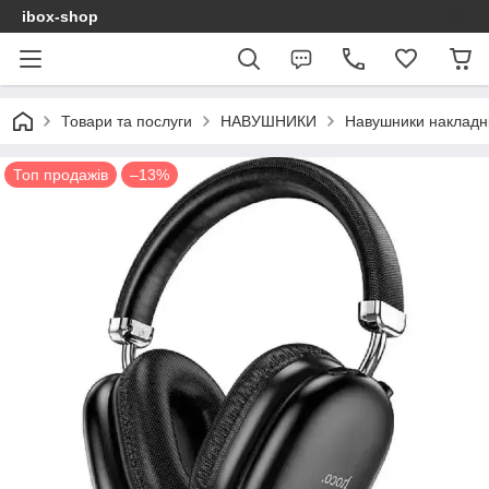
ibox-shop
Товари та послуги
НАВУШНИКИ
Навушники накладні
Топ продажів
–13%