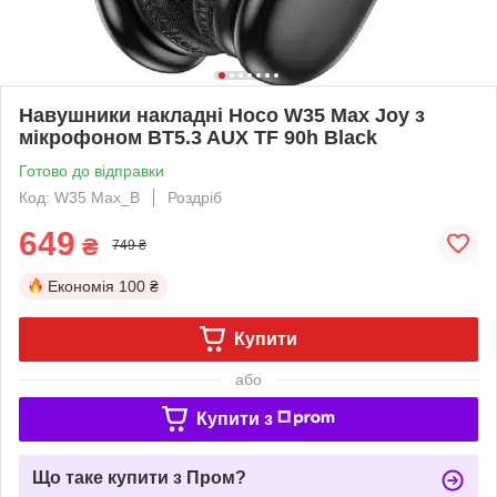
Навушники накладні Hoco W35 Max Joy з
мікрофоном BT5.3 AUX TF 90h Black
Готово до відправки
Код: W35 Max_B
Роздріб
649
₴
749 ₴
Економія
100 ₴
Купити
або
Купити з
Що таке купити з Пром?