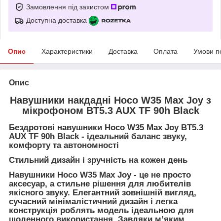
Замовлення під захистом
Доступна доставка
Опис
Характеристики
Доставка
Оплата
Умови п
Опис
Навушники накдадні Hoco W35 Max Joy з
мікрофоном BT5.3 AUX TF 90h Black
Бездротові навушники Hoco W35 Max Joy BT5.3
AUX TF 90h Black - ідеальний баланс звуку,
комфорту та автономності
Стильний дизайн і зручність на кожен день
Навушники Hoco W35 Max Joy - це не просто
аксесуар, а стильне рішення для любителів
якісного звуку. Елегантний зовнішній вигляд,
сучасний мінімалістичний дизайн і легка
конструкція роблять модель ідеальною для
щоденного використання. Завдяки м’яким