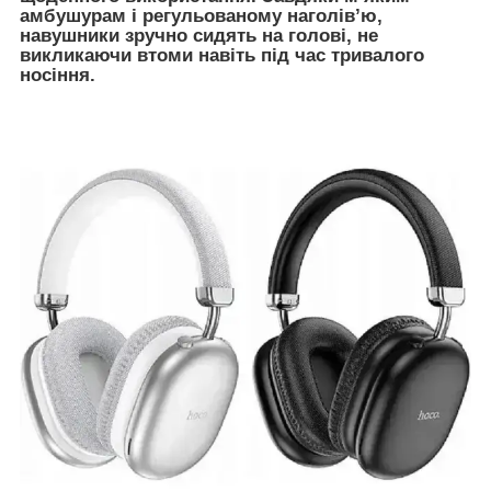
амбушурам і регульованому наголів’ю,
навушники зручно сидять на голові, не
викликаючи втоми навіть під час тривалого
носіння.