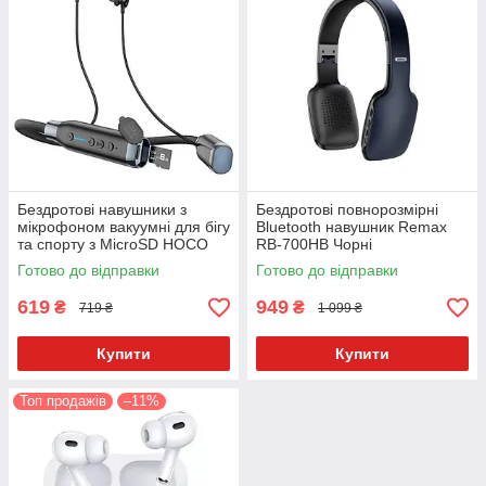
Бездротові навушники з
Бездротові повнорозмірні
мікрофоном вакуумні для бігу
Bluetooth навушник Remax
та спорту з MicroSD HOCO
RB-700HB Чорні
ES62 Pretty Чорні
Готово до відправки
Готово до відправки
619
949
₴
₴
719 ₴
1 099 ₴
Купити
Купити
Топ продажів
–11%