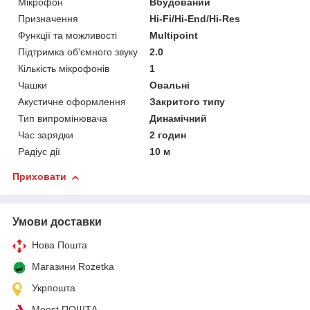
Мікрофон
Вбудований
Призначення
Hi-Fi/Hi-End/Hi-Res
Функції та можливості
Multipoint
Підтримка об'ємного звуку
2.0
Кількість мікрофонів
1
Чашки
Овальні
Акустичне оформлення
Закритого типу
Тип випромінювача
Динамічний
Час зарядки
2 годин
Радіус дії
10 м
Приховати
Умови доставки
Нова Пошта
Магазини Rozetka
Укрпошта
Meest ПОШТА