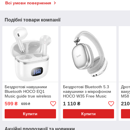
Всі умови повернення
Подібні товари компанії
Бездротові навушники
Бездротові Bluetooth 5.3
Дрот
Bluetooth HOCO EQ1
навушники з мікрофоном
вак
Music guide true wireless
HOCO W35 Free Music
M58 
BT 5.3 Білі
Сірі
мікр
599
1 110
210
₴
₴
699 ₴
Купити
Купити
Акційні пропозиції та новинки