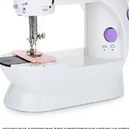
, оснащена стрижнем для намотування нитки на шпу