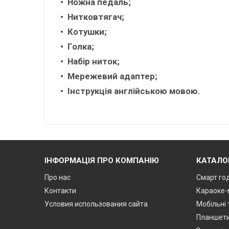
Ножна педаль;
Нитковтягач;
Котушки;
Голка;
Набір ниток;
Мережевий адаптер;
Інструкція англійською мовою.
ІНФОРМАЦІЯ ПРО КОМПАНІЮ
КАТАЛО
Про нас
Смарт го
Контакти
Караоке-
Условия использования сайта
Мобільні
Планшет