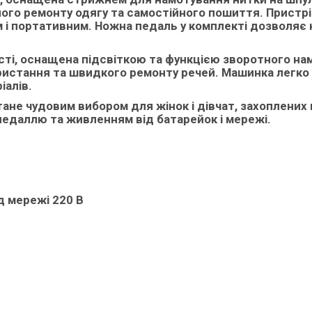
бного ремонту одягу та самостійного пошиття. Пристр
м і портативним.
Ножна педаль у комплекті
дозволяє 
сті, оснащена підсвіткою та функцією зворотного на
истання та швидкого ремонту речей. Машинка легко п
іалів.
тане чудовим вибором для жінок і дівчат, захоплених
педаллю та живленням від батарейок і мережі.
ід мережі 220 В