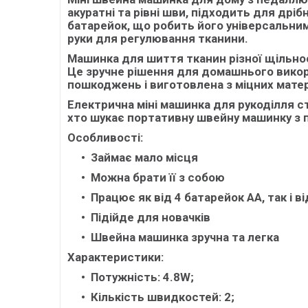
акуратні та рівні шви, підходить для дрі
батарейок
, що робить його універсальни
руки для регулювання тканини.
Машинка для шиття тканин різної щільно
Це зручне рішення для домашнього викор
пошкоджень і виготовлена з міцних матер
Електрична міні машинка для рукоділля с
хто шукає портативну швейну машинку з 
Особливості:
Займає мало місця
Можна брати її з собою
Працює як від 4 батарейок АА, так і в
Підійде для новачків
Швейна машинка зручна та легка
Характеристики:
Потужність: 4.8W;
Кількість швидкостей: 2;