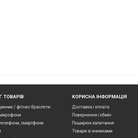
Г ТОВАРІВ
КОРИСНА ІНФОРМАЦІЯ
динник / фітнес браслети
Доставка і оплата
мікрофони
Повернення і обмін
 телефони, смартфони
Поширені запитання
и
Товари зі знижками