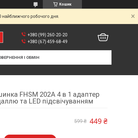
Кошик
00 найближчого робочого дня.
+380 (99) 260-20-20
+380 (67) 459-68-49
ОВЕРНЕННЯ І ОБМІН
инка FHSM 202A 4 в 1 адаптер
даллю та LED підсвічуванням
449 ₴
599 ₴