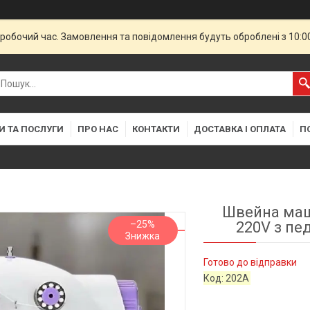
еробочий час. Замовлення та повідомлення будуть оброблені з 10:
И ТА ПОСЛУГИ
ПРО НАС
КОНТАКТИ
ДОСТАВКА І ОПЛАТА
П
Швейна маш
–25%
220V з пе
Готово до відправки
Код:
202A