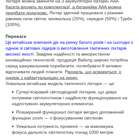
ліхтаря можна замінити на 3 акумуляторні батареї ААА.
Касета входить до комплектації, а батарейки ААА можна
придбати додатково.
Ліхтар здатний працювати з різними
рівнями сили світла: мінімальна (25%), середня (50%) і Турбо
(100%).
Переваги
Ця китайська компанія діє на ринку багато років і на сьогодні є
одним зі світових лідерів із виготовлення тактичних ліхтарів
високої якості
. Завдяки надійності та використанню
інноваційних технологій, продукція Bailong широко потрібна
серед шанувальників порибачити, полюбувати й активно
відпочивати людей планети. Р
модель, що асмариться, є
однією з найактуальніших на ринку.
Унікальна китайська модель тактичного ліхтаря — це:
Супер'яскравий світлодіодний ліхтарик, що дивує
потужним світлопотоком і надійністю функціонування на
надпотужних акумуляторних елементах.
Розширений функціонал ліхтаря вигідно доповнений
функцією zoom — з фокусуванням світлоовч.
Унікальна потужність променя — за максимума
фокуса дальність світлопотоку понад 1000 метрів.