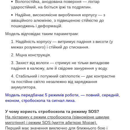
Вологостійка, анодована поверхня — ліхтар
ударостійкий, на боїться іржі та подряпин.
Надійне, високоякісне вироблення корпусу — з
авіаційного алюмінію, з підвищеною стійкістю до
пошкоджень і деформацій.
Модель відповідає таким параметрам:
Надійність корпусу — витримує падіння з висоти (у
межах розумного) і стійкий до стискання.
Міцна конструкція.
Захист від вологи — стримує не тільки випадкове
падіння в калюжу, але й свідоме занурення у воду.
Стабільний і потужний світлопотік — дає контрастне
та постійне світло незалежно від заряджання
акумулятора.
Модель передбачає 5 режимів роботи, — повний, середній,
економ, стробоскопа та сигнал лиха.
У чому користь стробоскопа та режиму SOS?
На ліхтарику є режим стробоскопа (рівномірне швидке
миготіння) і режим SOS (миття абеткою Морзе).
Перший має значення виключно для ближнього бою і