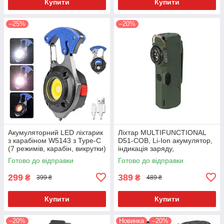
Купити
Купити
–25%
–20%
Акумуляторний LED ліхтарик
Ліхтар MULTIFUNCTIONAL
з карабіном W5143 з Type-C
D51-COB, Li-Ion акумулятор,
(7 режимів, карабін, викрутки)
індикація заряду,
запальничка, ЗУ Type-C
Готово до відправки
Готово до відправки
Зелений
299
389
₴
₴
399 ₴
489 ₴
Купити
Купити
–20%
Новинка
–20%