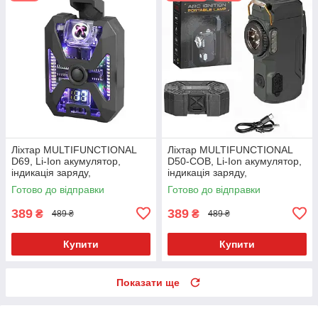
Ліхтар MULTIFUNCTIONAL
Ліхтар MULTIFUNCTIONAL
D69, Li-Ion акумулятор,
D50-COB, Li-Ion акумулятор,
індикація заряду,
індикація заряду,
запальничка, ЗУ Type-C,Box
запальничка, ЗУ Type-C,Box
Готово до відправки
Готово до відправки
Чорний
389
389
₴
₴
489 ₴
489 ₴
Купити
Купити
Показати ще