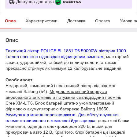
Доступна доставка
Опис
Характеристики
Доставка
Оплата
Умови п
Опис
Тактичний ліхтар POLICE BL 1831 T6 50000W ліхтарик 1000
Lumen повністю відповідає підвищеним вимогам
, має гарний
захист, ударостійкий, стійкий до впливу вологи, а також
прекрасно стримує як мінімум 12 калібрувальне віддання.
Особливості
Недорогий, компактний і практичний ліхтар від відомої
компанії Bailong (54).
Модель має міцний корпус з
анодованого алюмінію й потужний світлодіодний промінь
Cree XM-L T6
. Блок батарей штатно укомплектований
фірмовою акумуляторною батареєю Bailong 18650.
Акумулятор можна перезаряджати. Для обслуговування
елемента живлення в комплекті йде зарядка
, додаткові блоки
живлення, один для електромережі 220 В, інший для
прикурювача авто 12 В. Крім того, блок батарей цієї моделі