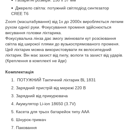
Джерело світла: потужний світлодіод синтезатор
CREE T6
Zoom (масштабування) від 1x до 2000х виробляється легким
рухом однієї руки. Фокусування променя здійснюється
висування головки ліхтарика.
Фокусувальна лінза дає змогу змінювати кут розсіювання
світла від широкої плями до вузькоспрямованого променя.
Цей ліхтарик можна використовувати як велосипедний
ліхтарик. Він має захист від пилу, вологи та захист від ударів.
(Креплення в комплекті не йде)
Комплектація
ПОТУЖНИЙ Тактичний ліхтарик BL 1831
Зарядний пристрій від мережі 220 В
Зарядний від прикурювача
Акумулятор Li-ion 18650 (3.7V)
Касета для трьох батарейок типу ААА
Шнурок-тримач
Паковання