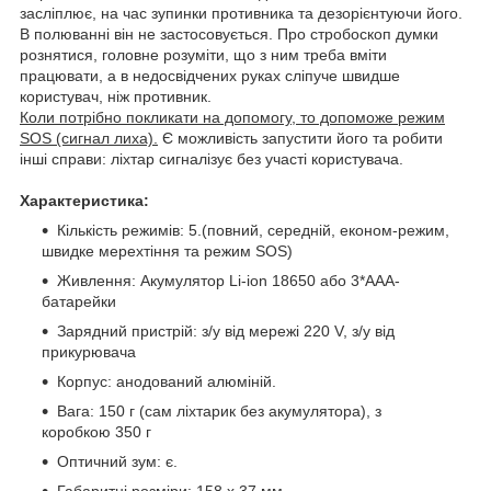
засліплює, на час зупинки противника та дезорієнтуючи його.
В полюванні він не застосовується. Про стробоскоп думки
рознятися, головне розуміти, що з ним треба вміти
працювати, а в недосвідчених руках сліпуче швидше
користувач, ніж противник.
Коли потрібно покликати на допомогу, то допоможе режим
SOS (сигнал лиха).
Є можливість запустити його та робити
інші справи: ліхтар сигналізує без участі користувача.
Характеристика:
Кількість режимів: 5.(повний, середній, економ-режим,
швидке мерехтіння та режим SOS)
Живлення: Акумулятор Li-ion 18650 або 3*ААА-
батарейки
Зарядний пристрій: з/у від мережі 220 V, з/у від
прикурювача
Корпус: анодований алюміній.
Вага: 150 г (сам ліхтарик без акумулятора), з
коробкою 350 г
Оптичний зум: є.
Габаритні розміри: 158 х 37 мм