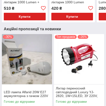
ліхтарик 1000 Lumen +
ліхтарик 1000 Lumen
Lum
Велокріплення
510
420
280
₴
₴
Купити
Купити
Акційні пропозиції та новинки
–30%
Топ продажів
–26%
Ліхтар переносний
LED лампа Alfarid 20W E27
світлодіодний Luxury YJ-
акумуляторна з гачком 220V
2820, 1W+15LED, ЗУ 220V,
вбудований акумулятор
Готово до відправки
Готово до відправки
Червоний