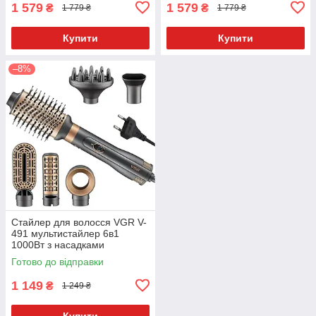
1 579
1 579
₴
₴
1 779 ₴
1 779 ₴
Купити
Купити
–8%
Стайлер для волосся VGR V-
491 мультистайлер 6в1
1000Вт з насадками
Готово до відправки
1 149
₴
1 249 ₴
Купити