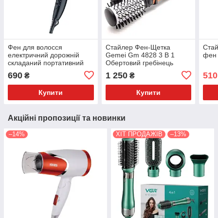
Фен для волосся
Стайлер Фен-Щетка
Стай
електричний дорожній
Gemei Gm 4828 3 В 1
фен 
складаний портативний
Обертовий гребінець
VGR V-439 Чорний
690
1 250
510
₴
₴
Купити
Купити
Акційні пропозиції та новинки
–14%
ХІТ ПРОДАЖІВ
–13%