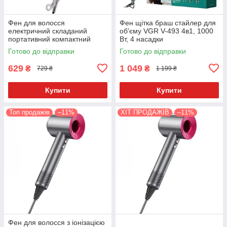
Фен для волосся
Фен щітка браш стайлер для
електричний складаний
об'єму VGR V-493 4в1, 1000
портативний компактний
Вт, 4 насадки
1200W DSP 30077 Червоний
Готово до відправки
Готово до відправки
629
1 049
₴
₴
729 ₴
1 199 ₴
Купити
Купити
Топ продажів
–11%
ХІТ ПРОДАЖІВ
–11%
Фен для волосся з іонізацією