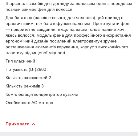
В арсеналі засобів для догляду за волоссям один з передових
позицій займає фен для волосся.
Для багатьох (часніше всього, для чоловіків) цей прилад є
практичнішим, ніж багатофункціональним. Проте купити фен
— пріоритетне завдання, якщо на вашій голові наявне хоч
якесь волосся. модель фена для професійного використання
ергономічний дизайн посилений електродвигун зручне
розташування елементів керування, корпус з високоякісного
пластику підвищеної міцності.
Тип класичний
Потужність (Вт)2600
Кількість швидкостей 2
Кількість режимів 3
Комплектація концентратор вузький
Особливості AC мотора
Приховати