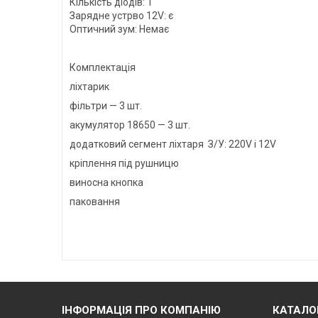
Кількість діодів: 1
Зарядне устрво 12V: є
Оптичний зум: Немає
Комплектація
ліхтарик
фільтри — 3 шт.
акумулятор 18650 — 3 шт.
додатковий сегмент ліхтаря З/У: 220V і 12V
кріплення під рушницю
виносна кнопка
паковання
ІНФОРМАЦІЯ ПРО КОМПАНІЮ
КАТАЛО