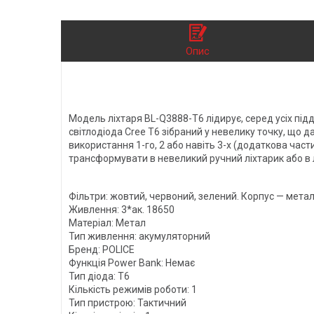
Опис
Модель ліхтаря BL-Q3888-T6 лідирує, серед усіх підд
світлодіода Cree T6 зібраний у невелику точку, що 
використання 1-го, 2 або навіть 3-х (додаткова част
трансформувати в невеликий ручний ліхтарик або в 
Фільтри: жовтий, червоний, зелений. Корпус — мета
Живлення: 3*ак. 18650
Матеріал: Метал
Тип живлення: акумуляторний
Бренд: POLICE
Функція Power Bank: Немає
Тип діода: T6
Кількість режимів роботи: 1
Тип пристрою: Тактичний