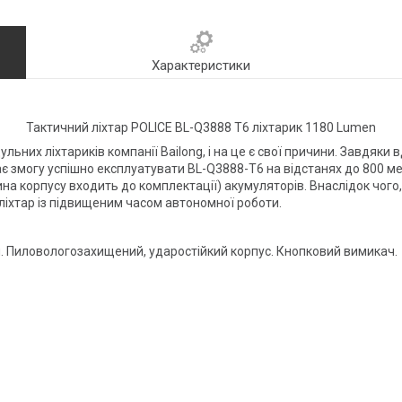
Характеристики
Тактичний ліхтар POLICE BL-Q3888 T6 ліхтарик 1180 Lumen
ульних ліхтариків компанії Bailong, і на це є свої причини. Завдяки
дає змогу успішно експлуатувати BL-Q3888-T6 на відстанях до 800 ме
ина корпусу входить до комплектації) акумуляторів. Внаслідок чого
ліхтар із підвищеним часом автономної роботи.
л. Пиловологозахищений, ударостійкий корпус. Кнопковий вимикач.