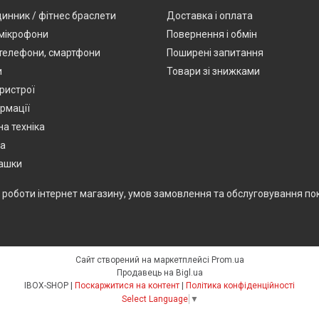
динник / фітнес браслети
Доставка і оплата
мікрофони
Повернення і обмін
 телефони, смартфони
Поширені запитання
и
Товари зі знижками
ристрої
ормації
а техніка
ка
рашки
 роботи інтернет магазину, умов замовлення та обслуговування пок
Сайт створений на маркетплейсі
Prom.ua
Продавець на Bigl.ua
IBOX-SHOP |
Поскаржитися на контент
|
Політика конфіденційності
Select Language
▼