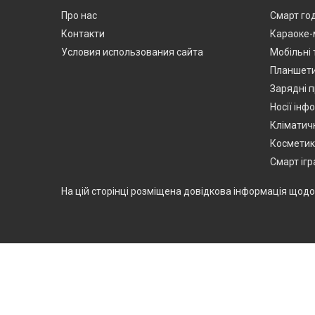
Про нас
Смарт го
Контакти
Караоке-
Условия использования сайта
Мобільні
Планшет
Зарядні п
Носії інф
Кліматичн
Космети
Смарт іг
На цій сторінці розміщена довідкова інформація щодо