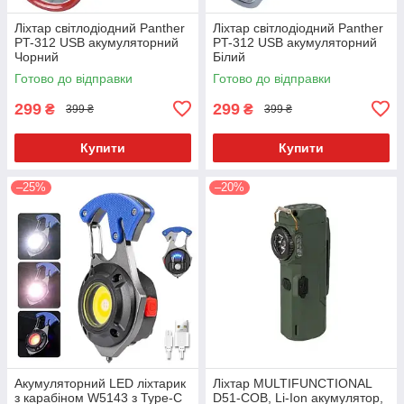
Ліхтар світлодіодний Panther
Ліхтар світлодіодний Panther
PT-312 USB акумуляторний
PT-312 USB акумуляторний
Чорний
Білий
Готово до відправки
Готово до відправки
299
299
₴
₴
399 ₴
399 ₴
Купити
Купити
–25%
–20%
Акумуляторний LED ліхтарик
Ліхтар MULTIFUNCTIONAL
з карабіном W5143 з Type-C
D51-COB, Li-Ion акумулятор,