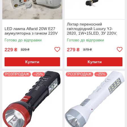
Ліхтар переносний
LED лампа Alfarid 20W E27
світлодіодний Luxury YJ-
акумуляторна з гачком 220V
2820, 1W+15LED, ЗУ 220V,
вбудований акумулятор
Готово до відправки
Готово до відправки
Червоний
229
279
₴
₴
329 ₴
379 ₴
Купити
Купити
РОЗПРОДАЖ
–25%
РОЗПРОДАЖ
–25%