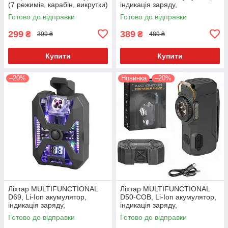
(7 режимів, карабін, викрутки)
індикація заряду,
запальничка, ЗУ Type-C
Готово до відправки
Готово до відправки
Зелений
299
389
₴
₴
399 ₴
489 ₴
Купити
Купити
–20%
Новинка
–20%
Ліхтар MULTIFUNCTIONAL
Ліхтар MULTIFUNCTIONAL
D69, Li-Ion акумулятор,
D50-COB, Li-Ion акумулятор,
індикація заряду,
індикація заряду,
запальничка, ЗУ Type-C,Box
запальничка, ЗУ Type-C,Box
Готово до відправки
Готово до відправки
Чорний