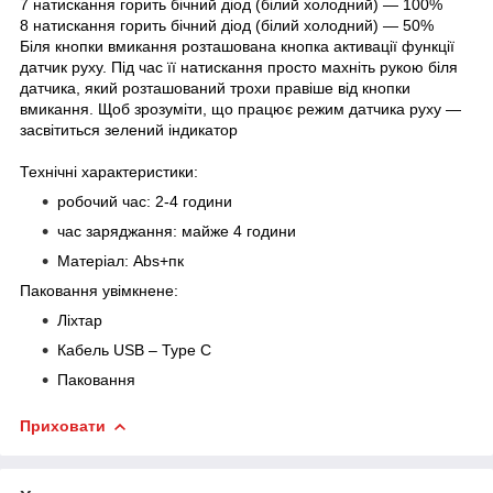
7 натискання горить бічний діод (білий холодний) — 100%
8 натискання горить бічний діод (білий холодний) — 50%
Біля кнопки вмикання розташована кнопка активації функції
датчик руху. Під час її натискання просто махніть рукою біля
датчика, який розташований трохи правіше від кнопки
вмикання. Щоб зрозуміти, що працює режим датчика руху —
засвітиться зелений індикатор
Технічні характеристики:
робочий час: 2-4 години
час заряджання: майже 4 години
Матеріал: Abs+пк
Паковання увімкнене:
Ліхтар
Кабель USB – Type
C
Паковання
Приховати