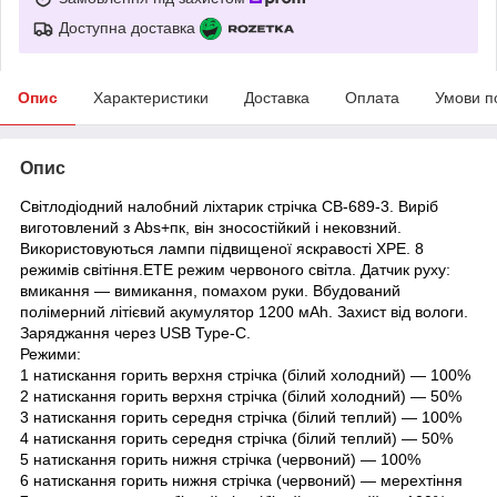
Доступна доставка
Опис
Характеристики
Доставка
Оплата
Умови п
Опис
Світлодіодний налобний ліхтарик стрічка CB-689-3. Виріб
виготовлений з
Abs+пк
, він зносостійкий і нековзний.
Використовуються лампи підвищеної яскравості XPE. 8
режимів світіння.ETE режим червоного світла. Датчик руху:
вмикання — вимикання, помахом руки. Вбудований
полімерний літієвий акумулятор 1200 мАh. Захист від вологи.
Заряджання через USB Type-C.
Режими:
1 натискання горить верхня стрічка (білий холодний) — 100%
2 натискання горить верхня стрічка (білий холодний) — 50%
3 натискання горить середня стрічка (білий теплий) — 100%
4 натискання горить середня стрічка (білий теплий) — 50%
5 натискання горить нижня стрічка (червоний) — 100%
6 натискання горить нижня стрічка (червоний) — мерехтіння