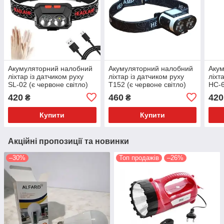
Акумуляторний налобний
Акумуляторний налобний
Акум
ліхтар із датчиком руху
ліхтар із датчиком руху
ліхт
SL-02 (є червоне світло)
T152 (є червоне світло)
HC-6
світ
420
460
420
₴
₴
Купити
Купити
Акційні пропозиції та новинки
–30%
Топ продажів
–26%