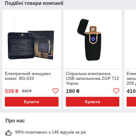
Подібні товари компанії
Електричний знищувач
Спіральна електрична
Елек
комах BG-010
USB запальничка ZGP 712
запа
Чорна
209 
запа
539
180
410
₴
₴
639 ₴
Чор
Купити
Купити
Про нас
99% позитивних з 146 відгуків за рік