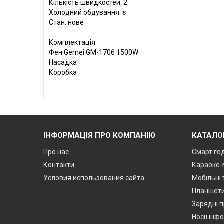
Кількість швидкостей: 2
Холодний обдування: є
Стан: нове
Комплектація
Фен Gemei GM-1706 1500W
Насадка
Коробка
ІНФОРМАЦІЯ ПРО КОМПАНІЮ
КАТАЛО
Про нас
Смарт го
Контакти
Караоке-
Условия использования сайта
Мобільні
Планшет
Зарядні п
Носії інф