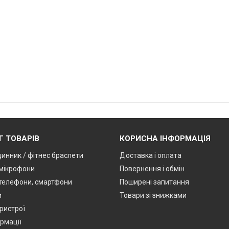
Г ТОВАРІВ
КОРИСНА ІНФОРМАЦІЯ
динник / фітнес браслети
Доставка і оплата
мікрофони
Повернення і обмін
 телефони, смартфони
Поширені запитання
и
Товари зі знижками
ристрої
ормації