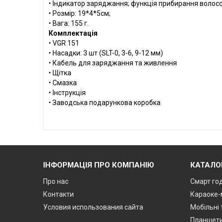
• Індикатор заряджання; функція прибирання волос
• Розмір: 19*4*5см;
• Вага: 155 г.
Комплектація
• VGR 151
• Насадки: 3 шт (SLT-0, 3-6, 9-12 мм)
• Кабель для заряджання та живлення
• Щітка
• Смазка
• Інструкція
• Заводська подарункова коробка
ІНФОРМАЦІЯ ПРО КОМПАНІЮ
КАТАЛО
Про нас
Смарт го
Контакти
Караоке-
Условия использования сайта
Мобільні
Планшет