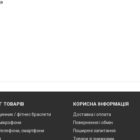
ся
Г ТОВАРІВ
КОРИСНА ІНФОРМАЦІЯ
динник / фітнес браслети
Доставка і оплата
мікрофони
Повернення і обмін
 телефони, смартфони
Поширені запитання
и
Товари зі знижками