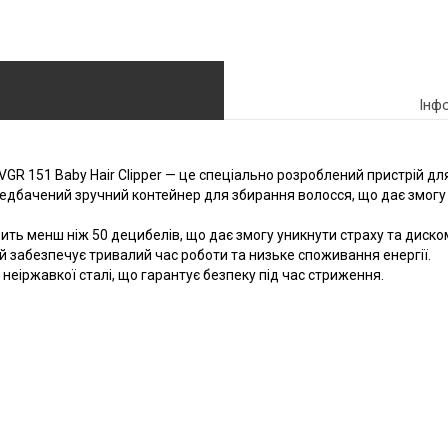
Інф
R 151 Baby Hair Clipper — це спеціально розроблений пристрій дл
дбачений зручний контейнер для збирання волосся, що дає змогу с
ть менш ніж 50 децибелів, що дає змогу уникнути страху та диском
й забезпечує тривалий час роботи та низьке споживання енергії.
 неіржавкої сталі, що гарантує безпеку під час стриження.