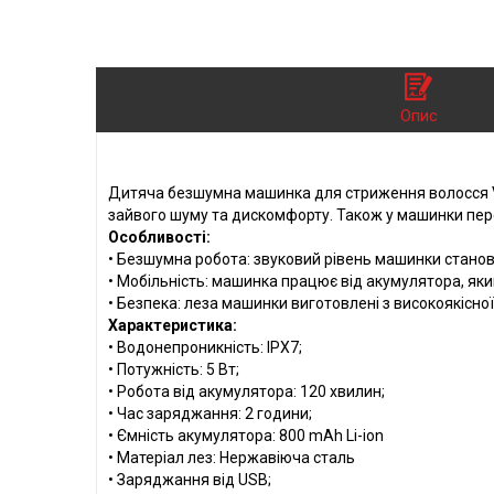
Опис
Дитяча безшумна машинка для стриження волосся VG
зайвого шуму та дискомфорту. Також у машинки пере
Особливості:
• Безшумна робота: звуковий рівень машинки станови
• Мобільність: машинка працює від акумулятора, яки
• Безпека: леза машинки виготовлені з високоякісної
Характеристика:
• Водонепроникність: IPX7;
• Потужність: 5 Вт;
• Робота від акумулятора: 120 хвилин;
• Час заряджання: 2 години;
• Ємність акумулятора: 800 mAh Li-ion
• Матеріал лез: Нержавіюча сталь
• Заряджання від USB;