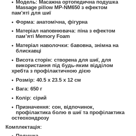
Модель: Масажна ортопедична подушка
Massage pillow MP-NM650 з ефектом
пам'яті для шиї
Форма: анатомічна, фігурна
Матеріал наповнювача: піна з ефектом
пам’яті Memory Foam
Матеріал наволочки: бавовна, знімна на
блискавці
Висота сторін: створена для шиї, для
використання під будь-яким відділом
хребта з профілактичною дією
Розмір: 40.5 х 23.5 х 12 см
Вага: 650 г
Колір: сірий
Призначення: сон, відпочинок,
профілактика болю в шиї та профілактика
остеохондрозу
Комплектація:
Подушка