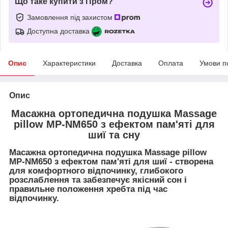
Що таке купити з Пром?
Замовлення під захистом
Доступна доставка
Опис
Характеристики
Доставка
Оплата
Умови п
Опис
Масажна ортопедична подушка Massage
pillow MP-NM650 з ефектом пам'яті для
шиї та сну
Масажна ортопедична подушка Massage pillow
MP-NM650 з ефектом пам'яті для шиї -
створена
для комфортного відпочинку, глибокого
розслаблення та забезпечує якісний сон і
правильне положення хребта під час
відпочинку.