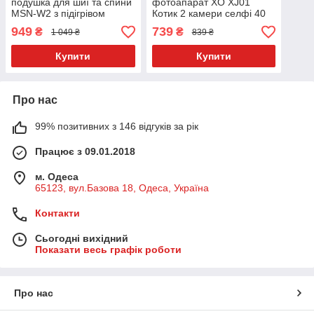
подушка для шиї та спини
фотоапарат XO XJ01
MSN-W2 з підігрівом
Котик 2 камери селфі 40
домашній SPA
МР Рожевий
949
739
₴
₴
1 049 ₴
839 ₴
Купити
Купити
Про нас
99% позитивних з 146 відгуків за рік
Працює з 09.01.2018
м. Одеса
65123, вул.Базова 18, Одеса, Україна
Контакти
Сьогодні вихідний
Показати весь графік роботи
Про нас